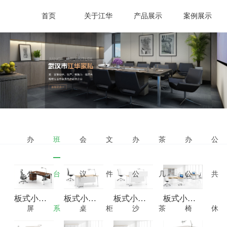
首页
关于江华
产品展示
案例展示
办
班
会
文
办
茶
办
公
公
台
议
件
公
几
公
共
板式小班台-主管桌-JHBSXBT025
板式小班台-主管桌-JHBSXBT026
板式小班台-主管桌-JHBSXBT027
板式小班台-主管桌-JHBSXBT028
屏
系
桌
柜
沙
茶
椅
休