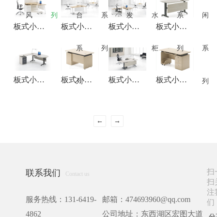
风
列
台
系
发
水
系
闲
板式小班台-主管桌-JHBSXBT029
板式小班台-主管桌-JHBSXBT030
板式小班台-主管桌-JHBSXBT031
板式小班台-主管桌-JHBSXBT032
系
列
柜
列
系
板式小班台-主管桌-JHBSXBT033
板式小班台-主管桌-JHBSXBT035
板式小班台-主管桌-JHBSXBT034
板式小班台-主管桌-JHBSXBT036
列
列
←
→
扫
联系我们
Contact us
扫
注
服务热线：131-6419-
邮箱：474693960@qq.com
们
4862
公司地址：东西湖区宏图大道
分