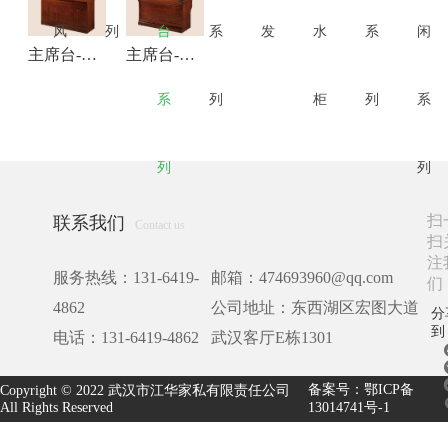
风
列
台
系
发
水
系
闲
主席台-条桌-JHTZ002
主席台-条桌-JHTZ001
系
列
柜
列
系
列
列
扫
联系我们
Contact us
扫
注
服务热线：131-6419-
邮箱：474693960@qq.com
们
4862
公司地址：东西湖区宏图大道
分
到
电话：131-6419-4862
武汉客厅E栋1301
备案号：鄂ICP备
Copyright © 2022 武汉市江华家私有限责任公司
All Rights Reserved
13014741号-1