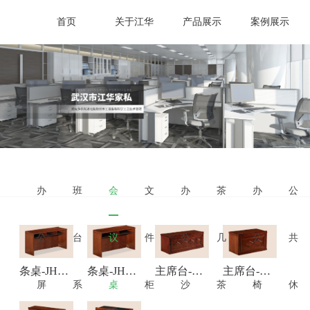
首页
关于江华
产品展示
案例展示
办
班
会
文
办
茶
办
公
公
台
议
件
公
几
公
共
条桌-JHTZ006
条桌-JHTZ005
主席台-条桌-JHTZ004
主席台-条桌-JHTZ003
屏
系
桌
柜
沙
茶
椅
休